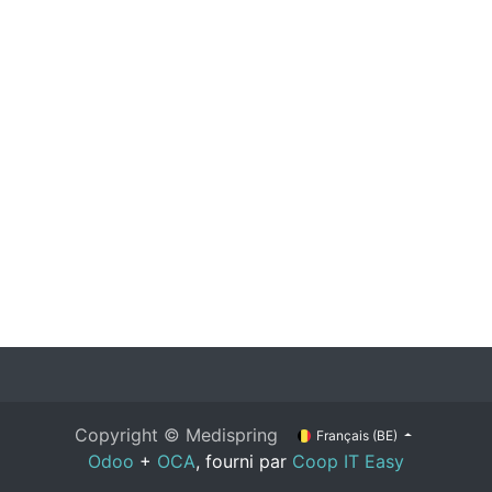
Copyright ©
Medispring
Français (BE)
Odoo
+
OCA
, fourni par
Coop IT Easy